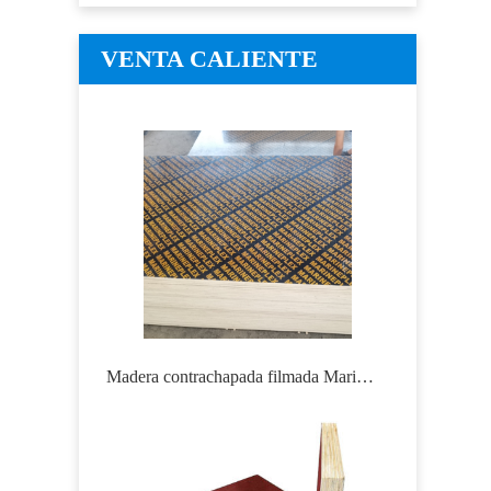
VENTA CALIENTE
Madera contrachapada filmada Marinep
Tablero M
lex