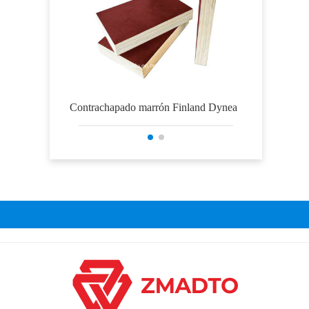
Contrachapado marrón Finland Dynea
Madera con
núc