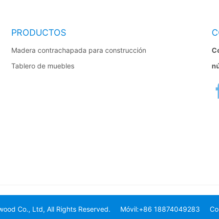
PRODUCTOS
C
Madera contrachapada para construcción
Co
Tablero de muebles
nú
d Co., Ltd, All Rights Reserved.
Móvil:+86 18874049283
Co