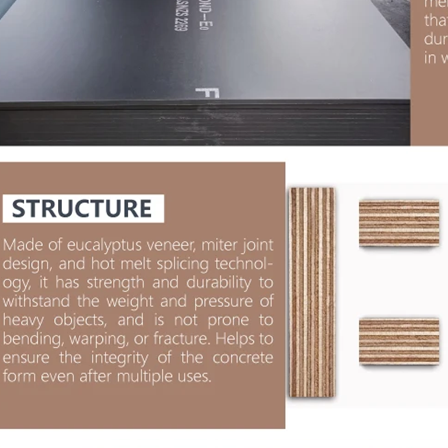
ontrachapada JAS F4 S
núcleo de álamo comple