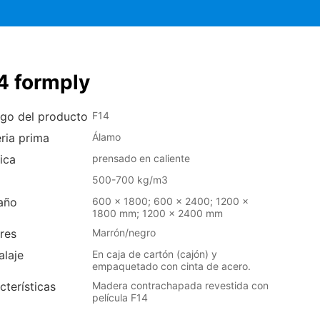
4 formply
go del producto
F14
ria prima
Álamo
ica
prensado en caliente
o
500-700 kg/m3
año
600 x 1800; 600 x 2400; 1200 x
1800 mm; 1200 x 2400 mm
res
Marrón/negro
laje
En caja de cartón (cajón) y
empaquetado con cinta de acero.
cterísticas
Madera contrachapada revestida con
película F14