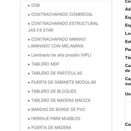
Ce
OSB
Ad
CONTRACHAPADO COMERCIAL
Es
CONTRACHAPADO ESTRUCTURAL
Es
JAS F4 STAR
Lo
CONTRACHAPADO MARINO
Es
LAMINADO CON MELAMINA
Pa
Laminado de alta presión (HPL)
Té
TABLERO MDF
Ca
de
TABLERO DE PARTÍCULAS
Ca
PUERTA DE GABINETE MODULAR
su
TABLERO DE BLOQUES
Us
TABLERO DE MADERA MACIZA
BANDAS DE BORDE DE PVC
HERRAJE PARA MUEBLES
Ca
PUERTA DE MADERA