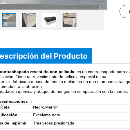
escripción del Producto
 contrachapado revestido con película
es un contrachapado para exte
ficación. Tiene un revestimiento de película especial en su
erficie fabricada a base de fenol o melamina en una o ambas caras qu
humedad, a la abrasión,
radación química y ataque de hongos en comparación con la madera
pecificaciones
：
ícula
Negro/Marrón
ificación
Excelente nota
ra de imprimir
Tres veces presionada