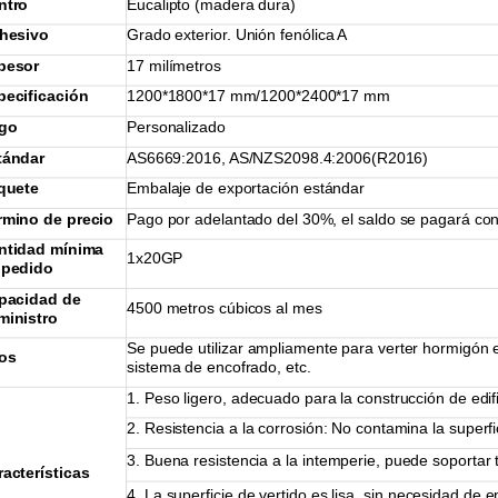
ntro
Eucalipto (madera dura)
hesivo
Grado exterior. Unión fenólica A
pesor
17 milímetros
pecificación
1200*1800*17 mm/1200*2400*17 mm
go
Personalizado
tándar
AS6669:2016, AS/NZS2098.4:2006(R2016)
quete
Embalaje de exportación estándar
rmino de precio
Pago por adelantado del 30%, el saldo se pagará cont
ntidad mínima
1x20GP
 pedido
pacidad de
4500 metros cúbicos al mes
ministro
Se puede utilizar ampliamente para verter hormigón e
os
sistema de encofrado, etc.
1. Peso ligero, adecuado para la construcción de edif
2. Resistencia a la corrosión: No contamina la superf
3. Buena resistencia a la intemperie, puede soporta
racterísticas
4. La superficie de vertido es lisa, sin necesidad de 