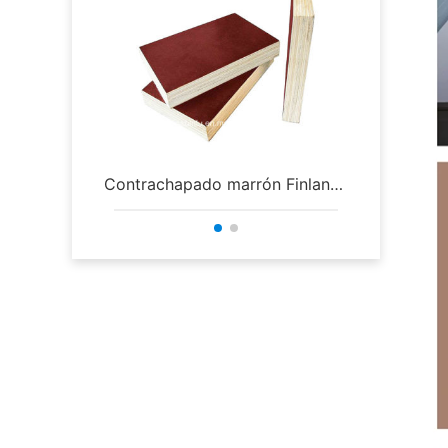
Contrachapado marrón Finland
Madera c
Dynea
tar con 