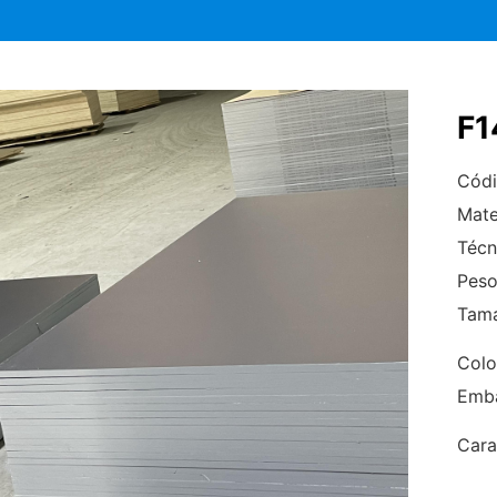
F1
Códi
Mate
Técn
Pes
Tam
Colo
Emba
Cara