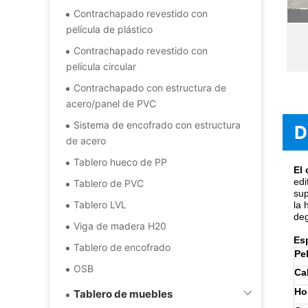
Contrachapado revestido con
película de plástico
Contrachapado revestido con
película circular
Contrachapado con estructura de
acero/panel de PVC
Sistema de encofrado con estructura
D
de acero
Tablero hueco de PP
El
edi
Tablero de PVC
sup
Tablero LVL
la 
deg
Viga de madera H20
Es
Tablero de encofrado
Pel
OSB
Cal
Ho
Tablero de muebles