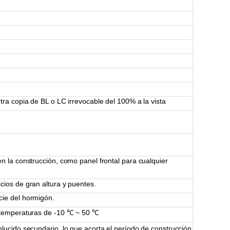
ra copia de BL o LC irrevocable del 100% a la vista
n la construcción, como panel frontal para cualquier
icios de gran altura y puentes.
icie del hormigón.
r temperaturas de -10
℃
~ 50
℃
enlucido secundario, lo que acorta el período de construcción